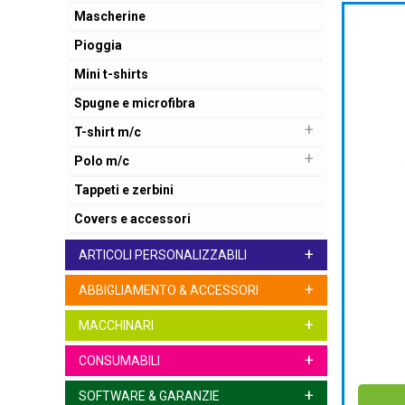
Mascherine
Pioggia
Mini t-shirts
Spugne e microfibra
+
T-shirt m/c
+
Polo m/c
Tappeti e zerbini
Covers e accessori
+
ARTICOLI PERSONALIZZABILI
+
ABBIGLIAMENTO & ACCESSORI
+
MACCHINARI
+
CONSUMABILI
+
SOFTWARE & GARANZIE