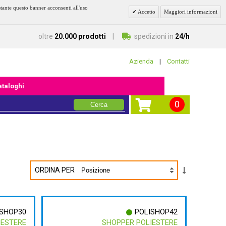
stante questo banner acconsenti all'uso
Accetto
Maggiori informazioni
oltre
20.000 prodotti
spedizioni in
24/h
Azienda
|
Contatti
cataloghi
0
Cerca
ORDINA PER
ISHOP30
POLISHOP42
IESTERE
SHOPPER POLIESTERE