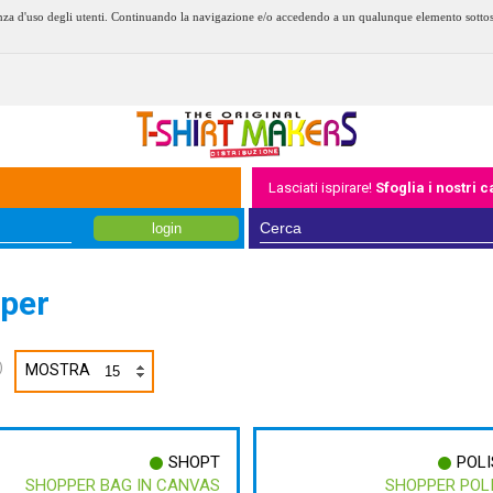
erienza d'uso degli utenti. Continuando la navigazione e/o accedendo a un qualunque elemento sotto
Lasciati ispirare!
Sfoglia i nostri 
login
per
)
MOSTRA
SHOPT
POL
SHOPPER BAG IN CANVAS
SHOPPER POL