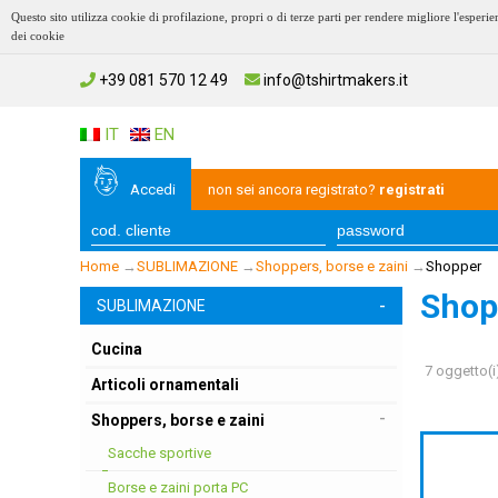
Questo sito utilizza cookie di profilazione, propri o di terze parti per rendere migliore l'esp
dei cookie
+39 081 570 12 49
info@tshirtmakers.it
IT
EN
Accedi
non sei ancora registrato?
registrati
Home
→
SUBLIMAZIONE
→
Shoppers, borse e zaini
→
Shopper
Shop
-
SUBLIMAZIONE
Cucina
7 oggetto(i
Articoli ornamentali
-
Shoppers, borse e zaini
Sacche sportive
Borse e zaini porta PC