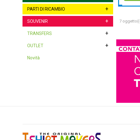
+
PARTI DI RICAMBIO
+
SOUVENIR
7 oggetto(i
+
TRANSFERS
+
OUTLET
Novità