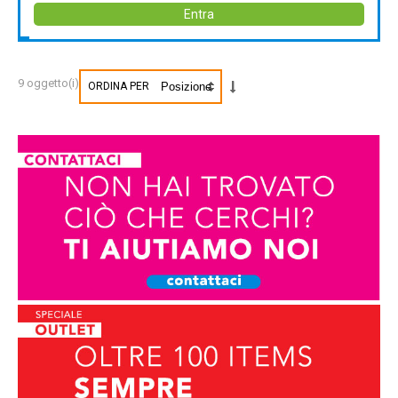
Entra
9 oggetto(i)
ORDINA PER