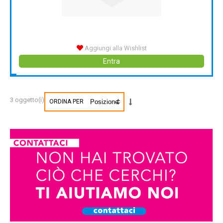
Aggiungi alla Wishlist
Entra
3 oggetto(i)
ORDINA PER