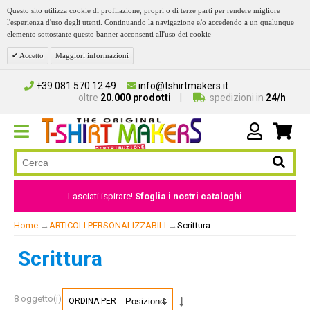
Questo sito utilizza cookie di profilazione, propri o di terze parti per rendere migliore
l'esperienza d'uso degli utenti. Continuando la navigazione e/o accedendo a un qualunque
elemento sottostante questo banner acconsenti all'uso dei cookie
Accetto
Maggiori informazioni
+39 081 570 12 49
info@tshirtmakers.it
oltre
20.000 prodotti
spedizioni in
24/h
Lasciati ispirare!
Sfoglia i nostri cataloghi
Home
→
ARTICOLI PERSONALIZZABILI
→
Scrittura
Scrittura
8 oggetto(i)
ORDINA PER