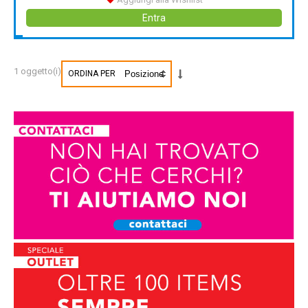
Entra
1 oggetto(i)
ORDINA PER