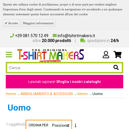
Questo sito utilizza cookie di profilazione, propri o di terze parti per rendere migliore
l'esperienza d'uso degli utenti. Continuando la navigazione e/o accedendo a un qualunque
elemento sottostante questo banner acconsenti all'uso dei cookie
Accetto
Maggiori informazioni
+39 081 570 12 49
info@tshirtmakers.it
oltre
20.000 prodotti
spedizioni in
24/h
Lasciati ispirare!
Sfoglia i nostri cataloghi
Home
→
ABBIGLIAMENTO & ACCESSORI
→
Intimo
→
Uomo
Uomo
1 oggetto(i)
ORDINA PER