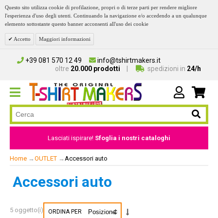
Questo sito utilizza cookie di profilazione, propri o di terze parti per rendere migliore
l'esperienza d'uso degli utenti. Continuando la navigazione e/o accedendo a un qualunque
elemento sottostante questo banner acconsenti all'uso dei cookie
Accetto
Maggiori informazioni
+39 081 570 12 49
info@tshirtmakers.it
oltre
20.000 prodotti
spedizioni in
24/h
Lasciati ispirare!
Sfoglia i nostri cataloghi
Home
→
OUTLET
→
Accessori auto
Accessori auto
5 oggetto(i)
ORDINA PER