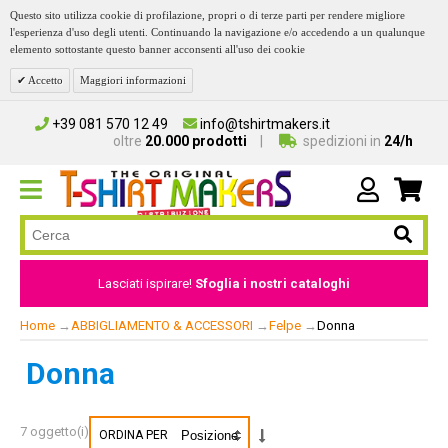
Questo sito utilizza cookie di profilazione, propri o di terze parti per rendere migliore
l'esperienza d'uso degli utenti. Continuando la navigazione e/o accedendo a un qualunque
elemento sottostante questo banner acconsenti all'uso dei cookie
Accetto
Maggiori informazioni
+39 081 570 12 49
info@tshirtmakers.it
oltre
20.000 prodotti
spedizioni in
24/h
Lasciati ispirare!
Sfoglia i nostri cataloghi
Home
→
ABBIGLIAMENTO & ACCESSORI
→
Felpe
→
Donna
Donna
7 oggetto(i)
ORDINA PER