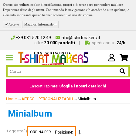
Questo sito utilizza cookie di profilazione, propri o di terze parti per rendere migliore
l'esperienza d'uso degli utenti. Continuando la navigazione e/o accedendo a un qualunque
elemento sottostante questo banner acconsenti all'uso dei cookie
Accetto
Maggiori informazioni
+39 081 570 12 49
info@tshirtmakers.it
oltre
20.000 prodotti
spedizioni in
24/h
Lasciati ispirare!
Sfoglia i nostri cataloghi
Home
→
ARTICOLI PERSONALIZZABILI
→
Minialbum
Minialbum
1 oggetto(i)
ORDINA PER