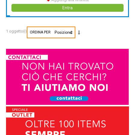
Entra
1 oggetto(i)
ORDINA PER