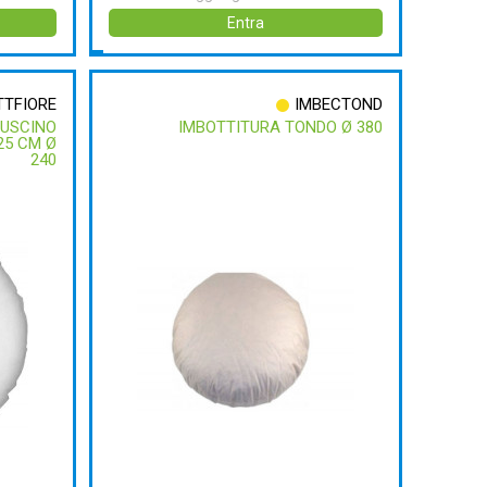
Entra
TTFIORE
IMBECTOND
CUSCINO
IMBOTTITURA TONDO Ø 380
25 CM Ø
240