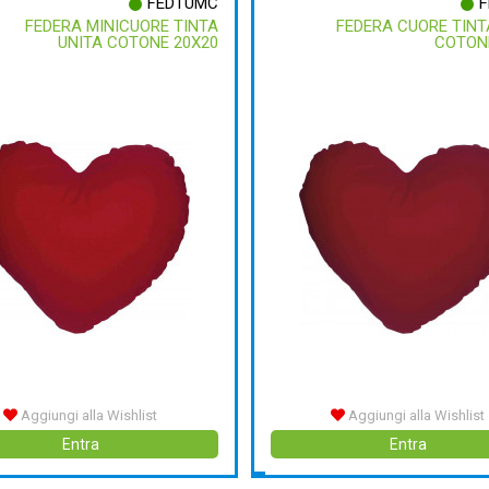
FEDTUMC
F
FEDERA MINICUORE TINTA
FEDERA CUORE TINT
UNITA COTONE 20X20
COTON
Aggiungi alla Wishlist
Aggiungi alla Wishlist
Entra
Entra