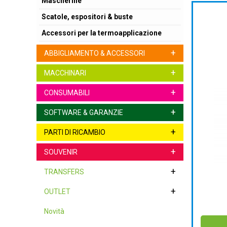
Mascherine
Scatole, espositori & buste
Accessori per la termoapplicazione
+
ABBIGLIAMENTO & ACCESSORI
+
MACCHINARI
+
CONSUMABILI
+
SOFTWARE & GARANZIE
+
PARTI DI RICAMBIO
+
SOUVENIR
+
TRANSFERS
+
OUTLET
Novità