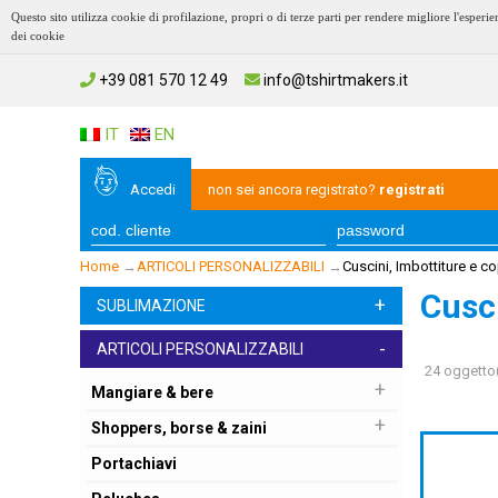
Questo sito utilizza cookie di profilazione, propri o di terze parti per rendere migliore l'esp
dei cookie
+39 081 570 12 49
info@tshirtmakers.it
IT
EN
Accedi
non sei ancora registrato?
registrati
Home
→
ARTICOLI PERSONALIZZABILI
→
Cuscini, Imbottiture e c
Cusci
+
SUBLIMAZIONE
-
ARTICOLI PERSONALIZZABILI
24 oggetto(
+
Mangiare & bere
+
Shoppers, borse & zaini
Portachiavi