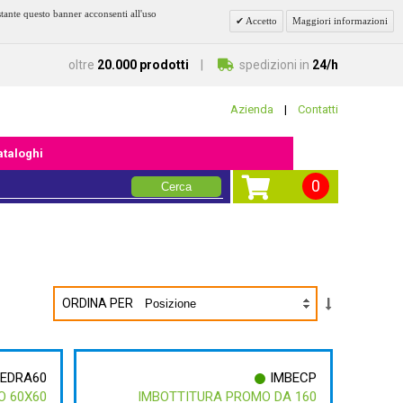
stante questo banner acconsenti all'uso
Accetto
Maggiori informazioni
oltre
20.000 prodotti
spedizioni in
24/h
Azienda
|
Contatti
cataloghi
0
Cerca
ORDINA PER
FEDRA60
IMBECP
O 60X60
IMBOTTITURA PROMO DA 160