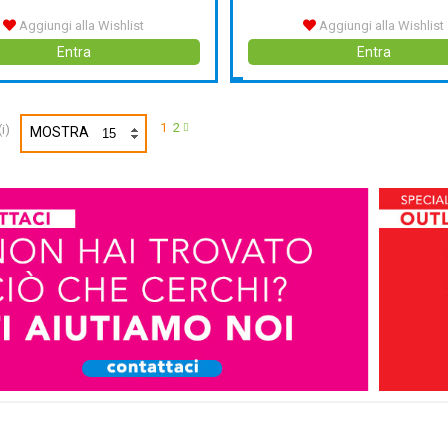
Aggiungi alla Wishlist
Aggiungi alla Wishlist
Entra
Entra
1
2
i)
MOSTRA