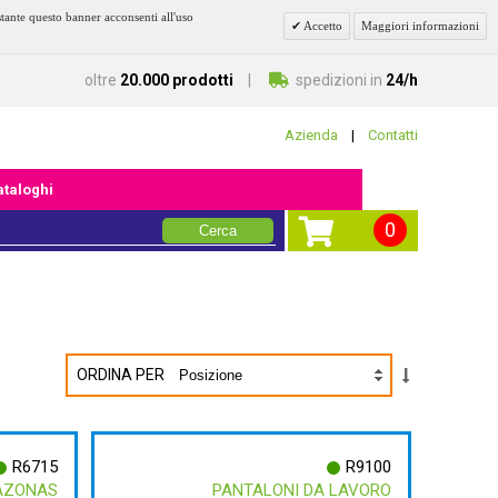
stante questo banner acconsenti all'uso
Accetto
Maggiori informazioni
oltre
20.000 prodotti
spedizioni in
24/h
Azienda
|
Contatti
cataloghi
0
Cerca
ORDINA PER
R6715
R9100
AZONAS
PANTALONI DA LAVORO