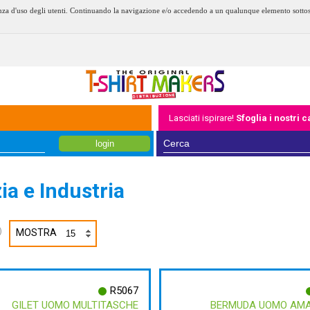
erienza d'uso degli utenti. Continuando la navigazione e/o accedendo a un qualunque elemento sotto
Lasciati ispirare!
Sfoglia i nostri 
login
zia e Industria
)
MOSTRA
R5067
GILET UOMO MULTITASCHE
BERMUDA UOMO AM