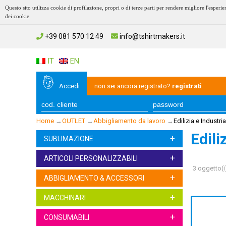
Questo sito utilizza cookie di profilazione, propri o di terze parti per rendere migliore l'esp
dei cookie
+39 081 570 12 49
info@tshirtmakers.it
IT
EN
Accedi
non sei ancora registrato?
registrati
Home
→
OUTLET
→
Abbigliamento da lavoro
→
Edilizia e Industria
Edili
+
SUBLIMAZIONE
+
ARTICOLI PERSONALIZZABILI
3 oggetto(i
+
ABBIGLIAMENTO & ACCESSORI
+
MACCHINARI
+
CONSUMABILI