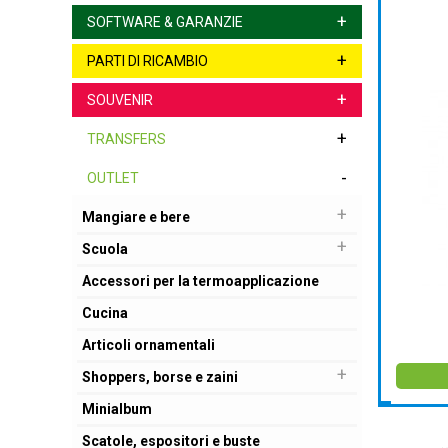
+
SOFTWARE & GARANZIE
+
PARTI DI RICAMBIO
+
SOUVENIR
+
TRANSFERS
-
OUTLET
+
Mangiare e bere
+
Scuola
Accessori per la termoapplicazione
Cucina
Articoli ornamentali
+
Shoppers, borse e zaini
Minialbum
Scatole, espositori e buste