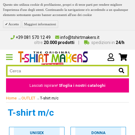
Questo sito utilizza cookie di profilazione, propri o di terze parti per rendere migliore
l'esperienza d'uso degli utenti. Continuando la navigazione e/o accedendo a un qualunque
elemento sottostante questo banner acconsenti all'uso dei cookie
Accetto
Maggiori informazioni
+39 081 570 12 49
info@tshirtmakers.it
oltre
20.000 prodotti
spedizioni in
24/h
Lasciati ispirare!
Sfoglia i nostri cataloghi
Home
→
OUTLET
→
T-shirt m/c
T-shirt m/c
UNISEX
DONNA