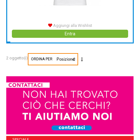
Aggiungi alla Wishlist
Entra
2 oggetto(i)
ORDINA PER