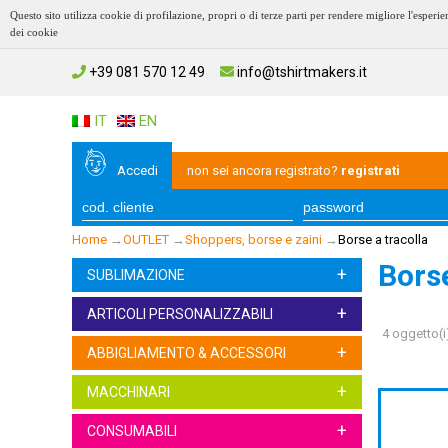
Questo sito utilizza cookie di profilazione, propri o di terze parti per rendere migliore l'esp
dei cookie
+39 081 570 12 49
info@tshirtmakers.it
IT
EN
Accedi
non sei ancora registrato?
registrati
Home
→
OUTLET
→
Shoppers, borse e zaini
→
Borse a tracolla
Borse
+
SUBLIMAZIONE
+
ARTICOLI PERSONALIZZABILI
4 oggetto(i
+
ABBIGLIAMENTO & ACCESSORI
+
MACCHINARI
+
CONSUMABILI