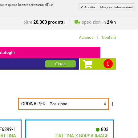
stante questo banner acconsenti all'uso
Accetto
Maggiori informazioni
oltre
20.000 prodotti
spedizioni in
24/h
Azienda
|
Contatti
cataloghi
0
Cerca
ORDINA PER
F6299-1
803
PATTINA
PATTINA X BORSA IMAGE