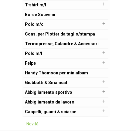
+
T-shirt m/l
Borse Souvenir
+
Polo m/c
Cons. per Plotter da taglio/stampa
Termopresse, Calandre & Accessori
+
Polo m/l
+
Felpe
Handy Thomson per minialbum
+
Giubbotti & Smanicati
+
Abbigliamento sportivo
+
Abbigliamento da lavoro
+
Cappelli, guanti & sciarpe
Novità