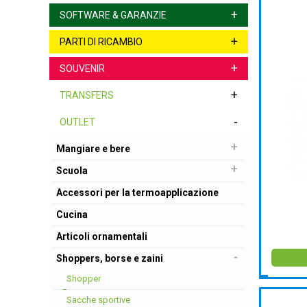
+
SOFTWARE & GARANZIE
+
PARTI DI RICAMBIO
+
SOUVENIR
+
TRANSFERS
-
OUTLET
+
Mangiare e bere
+
Scuola
Accessori per la termoapplicazione
Cucina
Articoli ornamentali
-
Shoppers, borse e zaini
Shopper
Sacche sportive