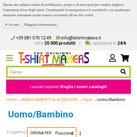
Questo sito utilizza cookie di profilazione, propri o di terze parti per rendere migliore
l'esperienza d'uso degli utenti. Continuando la navigazione e/o accedendo a un qualunque
elemento sottostante questo banner acconsenti all'uso dei cookie
Accetto
Maggiori informazioni
+39 081 570 12 49
info@tshirtmakers.it
oltre
20.000 prodotti
spedizioni in
24/h
Lasciati ispirare!
Sfoglia i nostri cataloghi
Home
→
ABBIGLIAMENTO & ACCESSORI
→
Felpe
→
Uomo/Bambino
Uomo/Bambino
5 oggetto(i)
ORDINA PER