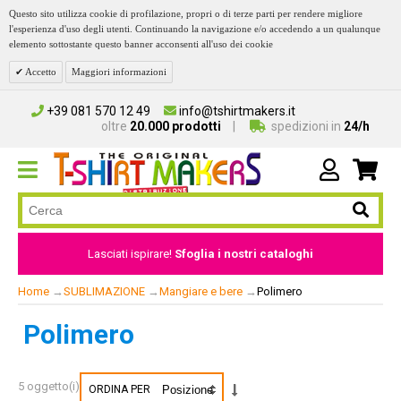
Questo sito utilizza cookie di profilazione, propri o di terze parti per rendere migliore
l'esperienza d'uso degli utenti. Continuando la navigazione e/o accedendo a un qualunque
elemento sottostante questo banner acconsenti all'uso dei cookie
Accetto
Maggiori informazioni
+39 081 570 12 49
info@tshirtmakers.it
oltre
20.000 prodotti
spedizioni in
24/h
Lasciati ispirare!
Sfoglia i nostri cataloghi
Home
→
SUBLIMAZIONE
→
Mangiare e bere
→
Polimero
Polimero
5 oggetto(i)
ORDINA PER