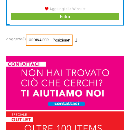
Aggiungi alla Wishlist
Entra
2 oggetto(i)
ORDINA PER