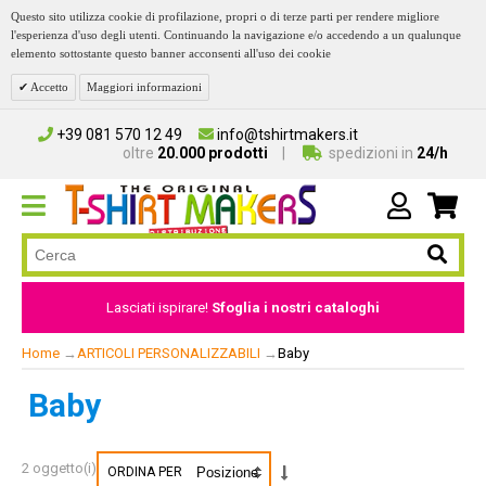
Questo sito utilizza cookie di profilazione, propri o di terze parti per rendere migliore
l'esperienza d'uso degli utenti. Continuando la navigazione e/o accedendo a un qualunque
elemento sottostante questo banner acconsenti all'uso dei cookie
Accetto
Maggiori informazioni
+39 081 570 12 49
info@tshirtmakers.it
oltre
20.000 prodotti
spedizioni in
24/h
Lasciati ispirare!
Sfoglia i nostri cataloghi
Home
→
ARTICOLI PERSONALIZZABILI
→
Baby
Baby
2 oggetto(i)
ORDINA PER