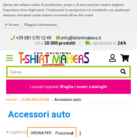
Questo sito utilizza cookie di profilazione, propri o di terze parti per rendere migliore
l'esperienza d'uso degli utenti. Continuando la navigazione e/o accedendo a un qualunque
elemento sottostante questo banner acconsenti all'uso dei cookie
Accetto
Maggiori informazioni
+39 081 570 12 49
info@tshirtmakers.it
oltre
20.000 prodotti
spedizioni in
24/h
Lasciati ispirare!
Sfoglia i nostri cataloghi
Home
→
SUBLIMAZIONE
→
Accessori auto
Accessori auto
8 oggetto(i)
ORDINA PER