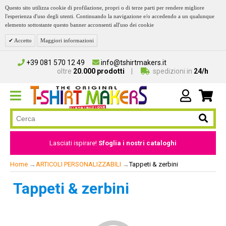
Questo sito utilizza cookie di profilazione, propri o di terze parti per rendere migliore
l'esperienza d'uso degli utenti. Continuando la navigazione e/o accedendo a un qualunque
elemento sottostante questo banner acconsenti all'uso dei cookie
Accetto
Maggiori informazioni
+39 081 570 12 49
info@tshirtmakers.it
oltre
20.000 prodotti
spedizioni in
24/h
Lasciati ispirare!
Sfoglia i nostri cataloghi
Home
→
ARTICOLI PERSONALIZZABILI
→
Tappeti & zerbini
Tappeti & zerbini