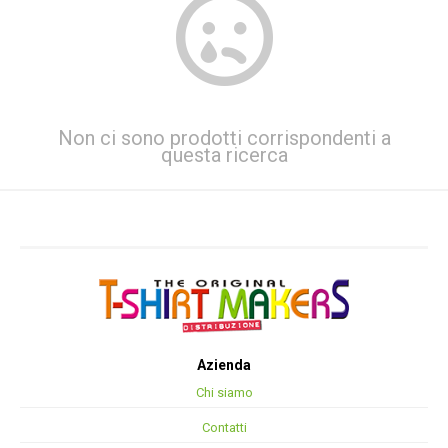
Non ci sono prodotti corrispondenti a
questa ricerca
Azienda
Chi siamo
Contatti