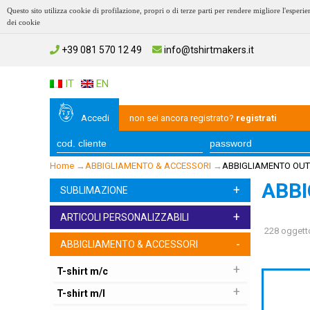
Questo sito utilizza cookie di profilazione, propri o di terze parti per rendere migliore l'esp
dei cookie
+39 081 570 12 49
info@tshirtmakers.it
IT
EN
Accedi
non sei ancora registrato?
registrati
Home
→
ABBIGLIAMENTO & ACCESSORI
→
ABBIGLIAMENTO OUT
ABB
+
SUBLIMAZIONE
+
ARTICOLI PERSONALIZZABILI
228 oggetto
-
ABBIGLIAMENTO & ACCESSORI
+
T-shirt m/c
+
T-shirt m/l