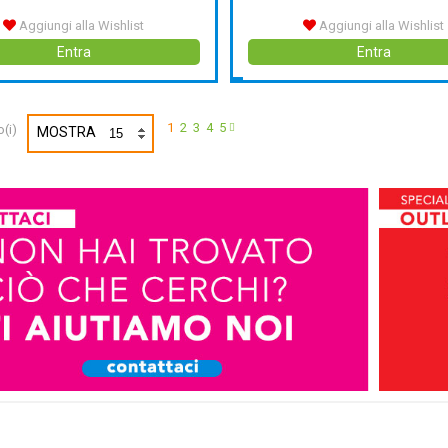
Aggiungi alla Wishlist
Aggiungi alla Wishlist
Entra
Entra
1
2
3
4
5
(i)
MOSTRA