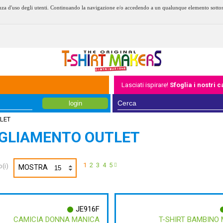
erienza d'uso degli utenti. Continuando la navigazione e/o accedendo a un qualunque elemento sotto
Lasciati ispirare!
Sfoglia i nostri 
login
LET
IGLIAMENTO OUTLET
1
2
3
4
5
(i)
MOSTRA
JE916F
CAMICIA DONNA MANICA
T-SHIRT BAMBINO