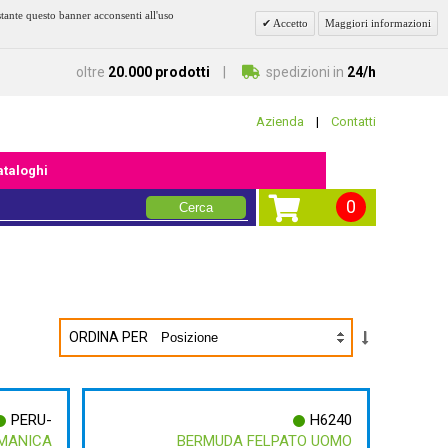
stante questo banner acconsenti all'uso
Accetto
Maggiori informazioni
oltre
20.000 prodotti
spedizioni in
24/h
Azienda
|
Contatti
cataloghi
0
Cerca
ORDINA PER
PERU-
H6240
 MANICA
BERMUDA FELPATO UOMO