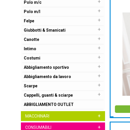
+
Polo m/c
+
Polo m/l
+
Felpe
+
Giubbotti & Smanicati
+
Canotte
+
Intimo
+
Costumi
+
Abbigliamento sportivo
+
Abbigliamento da lavoro
+
Scarpe
+
Cappelli, guanti & sciarpe
ABBIGLIAMENTO OUTLET
+
MACCHINARI
+
CONSUMABILI