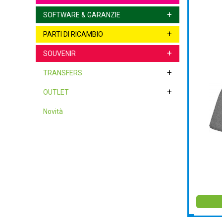
+
SOFTWARE & GARANZIE
+
PARTI DI RICAMBIO
+
SOUVENIR
+
TRANSFERS
+
OUTLET
Novità