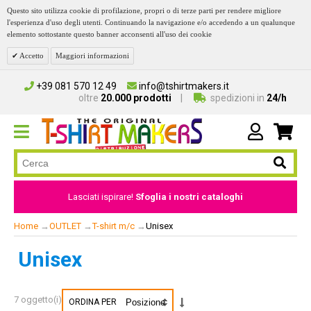
Questo sito utilizza cookie di profilazione, propri o di terze parti per rendere migliore
l'esperienza d'uso degli utenti. Continuando la navigazione e/o accedendo a un qualunque
elemento sottostante questo banner acconsenti all'uso dei cookie
Accetto
Maggiori informazioni
+39 081 570 12 49
info@tshirtmakers.it
oltre
20.000 prodotti
spedizioni in
24/h
Lasciati ispirare!
Sfoglia i nostri cataloghi
Home
→
OUTLET
→
T-shirt m/c
→
Unisex
Unisex
7 oggetto(i)
ORDINA PER