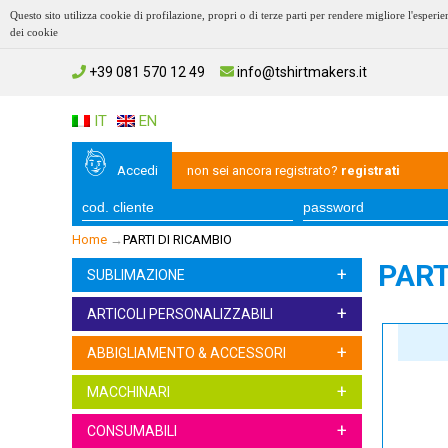
Questo sito utilizza cookie di profilazione, propri o di terze parti per rendere migliore l'esp
dei cookie
+39 081 570 12 49
info@tshirtmakers.it
IT
EN
Accedi
non sei ancora registrato?
registrati
Home
→
PARTI DI RICAMBIO
PART
+
SUBLIMAZIONE
+
ARTICOLI PERSONALIZZABILI
+
ABBIGLIAMENTO & ACCESSORI
+
MACCHINARI
+
CONSUMABILI