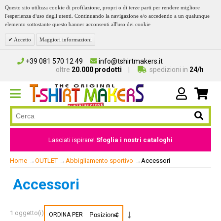
Questo sito utilizza cookie di profilazione, propri o di terze parti per rendere migliore
l'esperienza d'uso degli utenti. Continuando la navigazione e/o accedendo a un qualunque
elemento sottostante questo banner acconsenti all'uso dei cookie
Accetto
Maggiori informazioni
+39 081 570 12 49
info@tshirtmakers.it
oltre
20.000 prodotti
spedizioni in
24/h
Lasciati ispirare!
Sfoglia i nostri cataloghi
Home
→
OUTLET
→
Abbigliamento sportivo
→
Accessori
Accessori
1 oggetto(i)
ORDINA PER