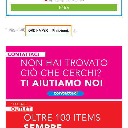
Entra
1 oggetto(i)
ORDINA PER