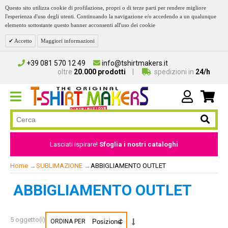
Questo sito utilizza cookie di profilazione, propri o di terze parti per rendere migliore
l'esperienza d'uso degli utenti. Continuando la navigazione e/o accedendo a un qualunque
elemento sottostante questo banner acconsenti all'uso dei cookie
Accetto
Maggiori informazioni
+39 081 570 12 49
info@tshirtmakers.it
oltre
20.000 prodotti
spedizioni in
24/h
Lasciati ispirare!
Sfoglia i nostri cataloghi
Home
→
SUBLIMAZIONE
→
ABBIGLIAMENTO OUTLET
ABBIGLIAMENTO OUTLET
5 oggetto(i)
ORDINA PER