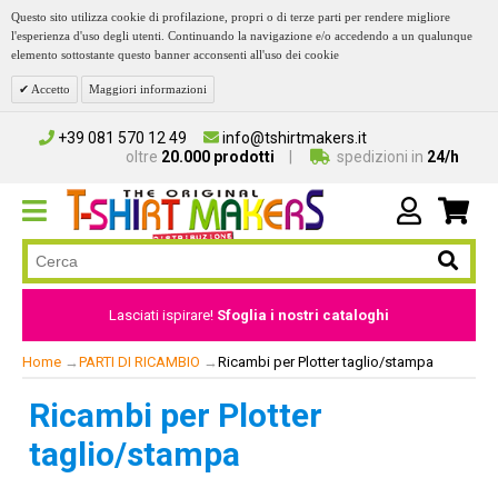
Questo sito utilizza cookie di profilazione, propri o di terze parti per rendere migliore
l'esperienza d'uso degli utenti. Continuando la navigazione e/o accedendo a un qualunque
elemento sottostante questo banner acconsenti all'uso dei cookie
Accetto
Maggiori informazioni
+39 081 570 12 49
info@tshirtmakers.it
oltre
20.000 prodotti
spedizioni in
24/h
Lasciati ispirare!
Sfoglia i nostri cataloghi
Home
→
PARTI DI RICAMBIO
→
Ricambi per Plotter taglio/stampa
Ricambi per Plotter
taglio/stampa