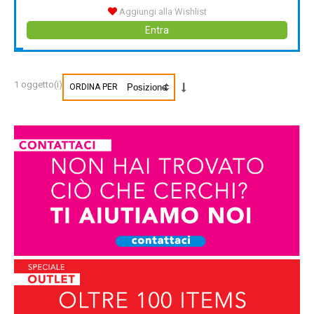
Aggiungi alla Wishlist
Entra
1 oggetto(i)
ORDINA PER