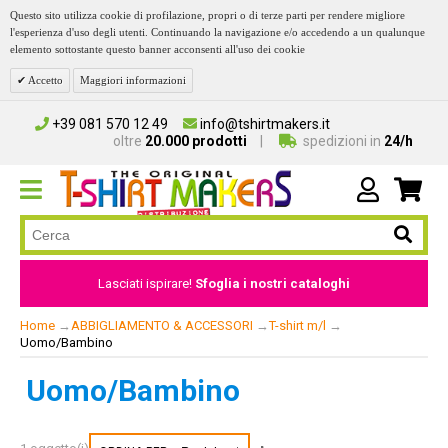
Questo sito utilizza cookie di profilazione, propri o di terze parti per rendere migliore
l'esperienza d'uso degli utenti. Continuando la navigazione e/o accedendo a un qualunque
elemento sottostante questo banner acconsenti all'uso dei cookie
Accetto
Maggiori informazioni
+39 081 570 12 49
info@tshirtmakers.it
oltre
20.000 prodotti
spedizioni in
24/h
Lasciati ispirare!
Sfoglia i nostri cataloghi
Home
→
ABBIGLIAMENTO & ACCESSORI
→
T-shirt m/l
→
Uomo/Bambino
Uomo/Bambino