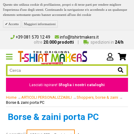
Questo sito utilizza cookie di profilazione, propri o di terze parti per rendere migliore
l'esperienza d'uso degli utenti. Continuando la navigazione e/o accedendo a un qualunque
elemento sottostante questo banner acconsenti all'uso dei cookie
Accetto
Maggiori informazioni
+39 081 570 12 49
info@tshirtmakers.it
oltre
20.000 prodotti
spedizioni in
24/h
Lasciati ispirare!
Sfoglia i nostri cataloghi
Home
→
ARTICOLI PERSONALIZZABILI
→
Shoppers, borse & zaini
→
Borse & zaini porta PC
Borse & zaini porta PC