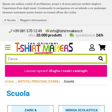
Questo sito utilizza cookie di profilazione, propri o di terze parti per rendere migliore
l'esperienza d'uso degli utenti. Continuando la navigazione e/o accedendo a un qualunque
elemento sottostante questo banner acconsenti all'uso dei cookie
Accetto
Maggiori informazioni
+39 081 570 12 49
info@tshirtmakers.it
oltre
20.000 prodotti
spedizioni in
24/h
Lasciati ispirare!
Sfoglia i nostri cataloghi
Home
→
ARTICOLI PERSONALIZZABILI
→
Scuola
Scuola
ZAINI &
MENSA SCOLASTICA