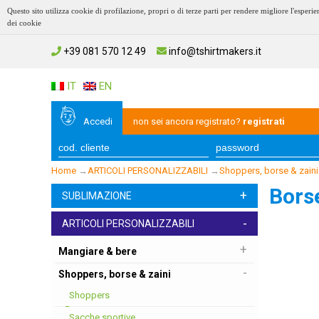
Questo sito utilizza cookie di profilazione, propri o di terze parti per rendere migliore l'esp
dei cookie
+39 081 570 12 49
info@tshirtmakers.it
IT
EN
Accedi
non sei ancora registrato?
registrati
Home
→
ARTICOLI PERSONALIZZABILI
→
Shoppers, borse & zaini
Borse
+
SUBLIMAZIONE
-
ARTICOLI PERSONALIZZABILI
+
Mangiare & bere
-
Shoppers, borse & zaini
Shoppers
Sacche sportive