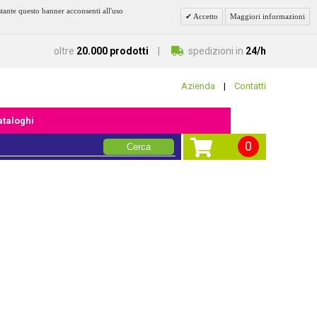
stante questo banner acconsenti all'uso
Accetto
Maggiori informazioni
oltre
20.000 prodotti
spedizioni in
24/h
Azienda
|
Contatti
cataloghi
0
Cerca