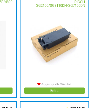
50/4800
RICOH
SG2100/SG3110DN/SG7100DN
Aggiungi alla Wishlist
Entra