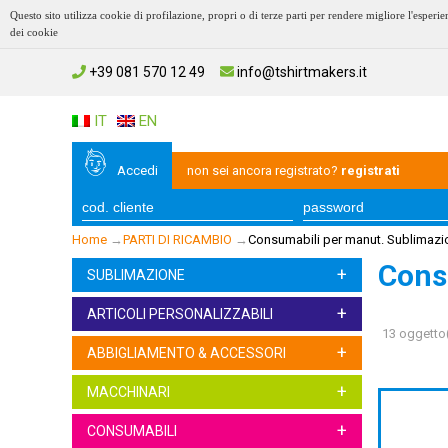
Questo sito utilizza cookie di profilazione, propri o di terze parti per rendere migliore l'esp
dei cookie
+39 081 570 12 49
info@tshirtmakers.it
IT
EN
Accedi
non sei ancora registrato?
registrati
Home
→
PARTI DI RICAMBIO
→
Consumabili per manut. Sublimazi
Cons
+
SUBLIMAZIONE
+
ARTICOLI PERSONALIZZABILI
13 oggetto(
+
ABBIGLIAMENTO & ACCESSORI
+
MACCHINARI
+
CONSUMABILI