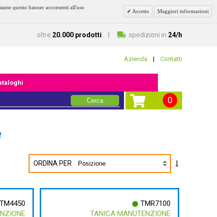
stante questo banner acconsenti all'uso
Accetto
Maggiori informazioni
oltre
20.000 prodotti
spedizioni in
24/h
Azienda
|
Contatti
cataloghi
0
Cerca
e
ORDINA PER
TM4450
TMR7100
ENZIONE
TANICA MANUTENZIONE