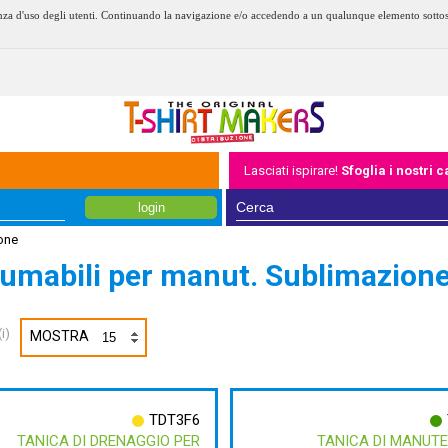
erienza d'uso degli utenti. Continuando la navigazione e/o accedendo a un qualunque elemento sotto
Lasciati ispirare!
Sfoglia i nostri 
login
one
umabili per manut. Sublimazion
i)
MOSTRA
TDT3F6
TANICA DI DRENAGGIO PER
TANICA DI MANUT