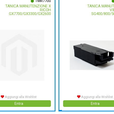
TMR7700
TANICA MANUTENZIONE X
TANICA MANUT
RICOH
V
GX7700/GX3300/GX2600
SG400/800/5
Aggiungi alla Wishlist
Aggiungi alla Wishlist
Entra
Entra