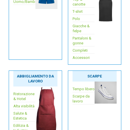
Uomo/Bambino
canotte
T-shirt
Polo
Giacche &
felpe
Pantaloni &
gonne
Completi
Accessori
ABBIGLIAMENTO DA
SCARPE
LAVORO
Tempo libero
Ristorazione
Scarpe da
& Hotel
lavoro
Alta visibilità
Salute &
Estetica
Edilizia &