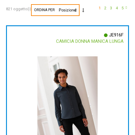
1
2
3
4
5
821 oggetto(i)
ORDINA PER
JE916F
CAMICIA DONNA MANICA LUNGA