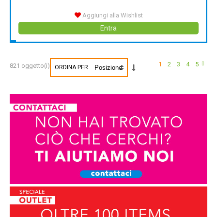
Aggiungi alla Wishlist
Entra
1
2
3
4
5
821 oggetto(i)
ORDINA PER