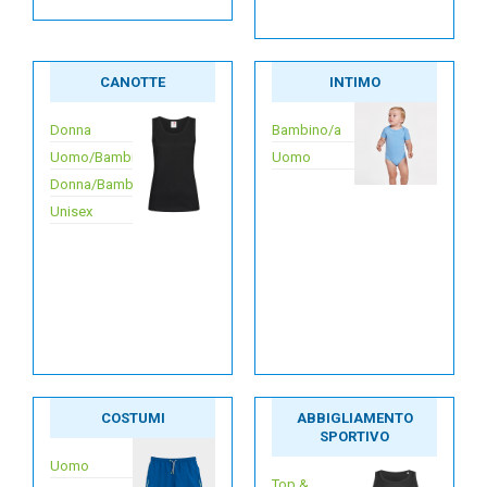
CANOTTE
INTIMO
Donna
Bambino/a
Uomo/Bambino
Uomo
Donna/Bambina
Unisex
COSTUMI
ABBIGLIAMENTO
SPORTIVO
Uomo
Top &