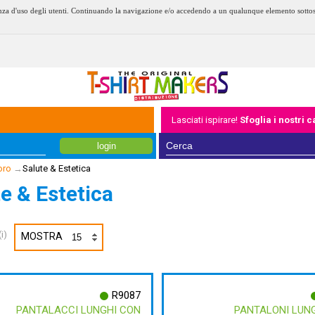
erienza d'uso degli utenti. Continuando la navigazione e/o accedendo a un qualunque elemento sotto
Lasciati ispirare!
Sfoglia i nostri 
login
oro
→
Salute & Estetica
e & Estetica
i)
MOSTRA
R9087
PANTALACCI LUNGHI CON
PANTALONI LUN