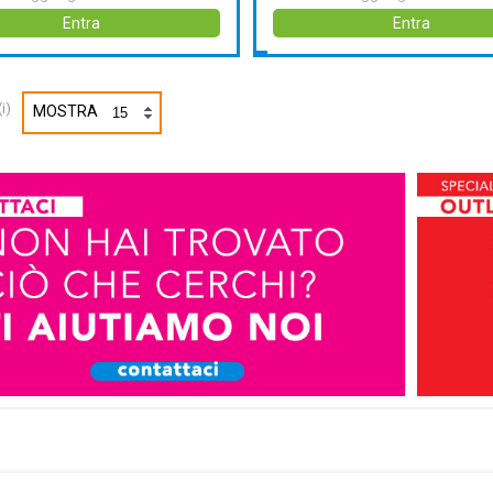
Entra
Entra
i)
MOSTRA