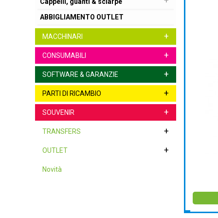
+
Cappelli, guanti & sciarpe
ABBIGLIAMENTO OUTLET
+
MACCHINARI
+
CONSUMABILI
+
SOFTWARE & GARANZIE
+
PARTI DI RICAMBIO
+
SOUVENIR
+
TRANSFERS
+
OUTLET
Novità