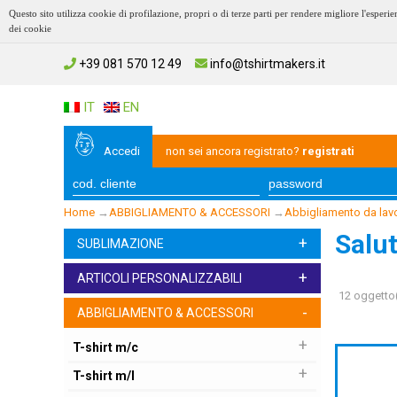
Questo sito utilizza cookie di profilazione, propri o di terze parti per rendere migliore l'esp
dei cookie
+39 081 570 12 49
info@tshirtmakers.it
IT
EN
Accedi
non sei ancora registrato?
registrati
Home
→
ABBIGLIAMENTO & ACCESSORI
→
Abbigliamento da lav
Salut
+
SUBLIMAZIONE
+
ARTICOLI PERSONALIZZABILI
12 oggetto(
-
ABBIGLIAMENTO & ACCESSORI
+
T-shirt m/c
+
T-shirt m/l