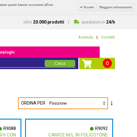
stante questo banner acconsenti all'uso
Accetto
Maggiori informazioni
oltre
20.000 prodotti
spedizioni in
24/h
Azienda
|
Contatti
cataloghi
0
Cerca
ORDINA PER
R9088
R9092
GHI CON
CAMICE M/L IN POLICOTONE