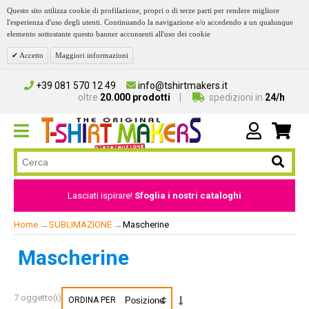
Questo sito utilizza cookie di profilazione, propri o di terze parti per rendere migliore
l'esperienza d'uso degli utenti. Continuando la navigazione e/o accedendo a un qualunque
elemento sottostante questo banner acconsenti all'uso dei cookie
Accetto
Maggiori informazioni
+39 081 570 12 49
info@tshirtmakers.it
oltre
20.000 prodotti
spedizioni in
24/h
Lasciati ispirare!
Sfoglia i nostri cataloghi
Home
→
SUBLIMAZIONE
→
Mascherine
Mascherine
7 oggetto(i)
ORDINA PER