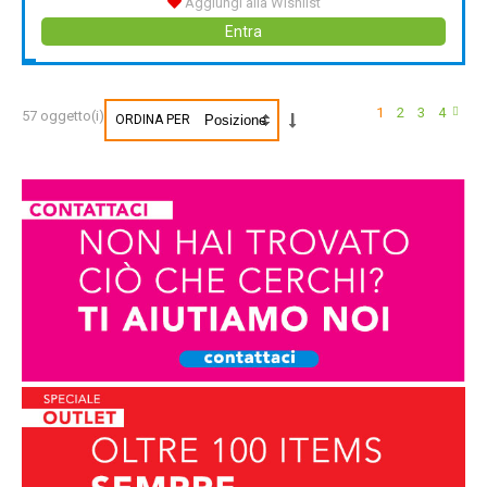
Aggiungi alla Wishlist
Entra
1
2
3
4
57 oggetto(i)
ORDINA PER