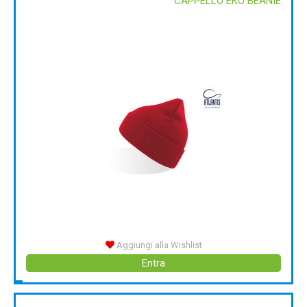
CAPPELLO EKO BEANIE
Aggiungi alla Wishlist
Entra