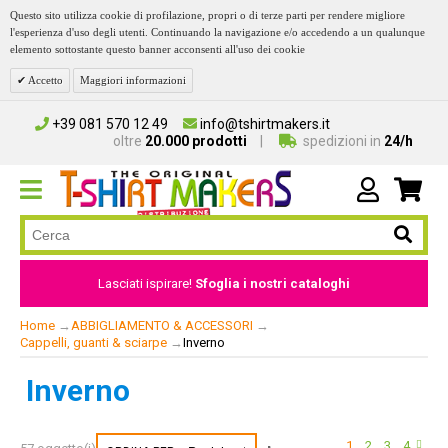
Questo sito utilizza cookie di profilazione, propri o di terze parti per rendere migliore
l'esperienza d'uso degli utenti. Continuando la navigazione e/o accedendo a un qualunque
elemento sottostante questo banner acconsenti all'uso dei cookie
Accetto
Maggiori informazioni
+39 081 570 12 49
info@tshirtmakers.it
oltre
20.000 prodotti
spedizioni in
24/h
Lasciati ispirare!
Sfoglia i nostri cataloghi
Home
→
ABBIGLIAMENTO & ACCESSORI
→
Cappelli, guanti & sciarpe
→
Inverno
Inverno
1
2
3
4