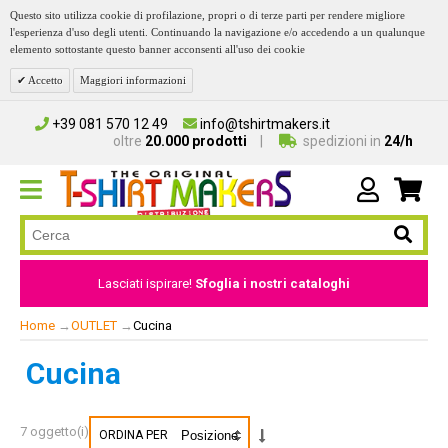
Questo sito utilizza cookie di profilazione, propri o di terze parti per rendere migliore
l'esperienza d'uso degli utenti. Continuando la navigazione e/o accedendo a un qualunque
elemento sottostante questo banner acconsenti all'uso dei cookie
Accetto
Maggiori informazioni
+39 081 570 12 49
info@tshirtmakers.it
oltre
20.000 prodotti
spedizioni in
24/h
Lasciati ispirare!
Sfoglia i nostri cataloghi
Home
→
OUTLET
→
Cucina
Cucina
7 oggetto(i)
ORDINA PER