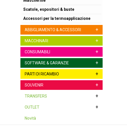
Mascherine
Scatole, espositori & buste
Accessori per la termoapplicazione
+
ABBIGLIAMENTO & ACCESSORI
+
MACCHINARI
+
CONSUMABILI
+
SOFTWARE & GARANZIE
+
PARTI DI RICAMBIO
+
SOUVENIR
+
TRANSFERS
+
OUTLET
Novità