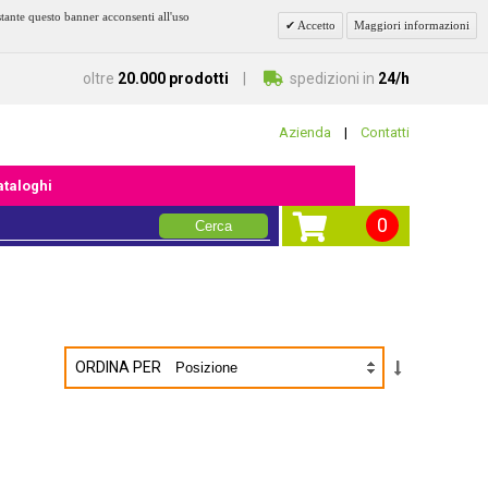
stante questo banner acconsenti all'uso
Accetto
Maggiori informazioni
oltre
20.000 prodotti
spedizioni in
24/h
Azienda
|
Contatti
cataloghi
0
Cerca
ORDINA PER