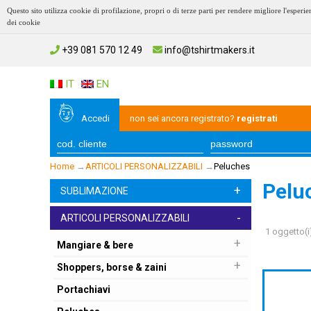
Questo sito utilizza cookie di profilazione, propri o di terze parti per rendere migliore l'esp
dei cookie
+39 081 570 12 49
info@tshirtmakers.it
IT
EN
Accedi
non sei ancora registrato?
registrati
Home
→
ARTICOLI PERSONALIZZABILI
→
Peluches
Pelu
+
SUBLIMAZIONE
-
ARTICOLI PERSONALIZZABILI
1 oggetto(i
+
Mangiare & bere
+
Shoppers, borse & zaini
Portachiavi