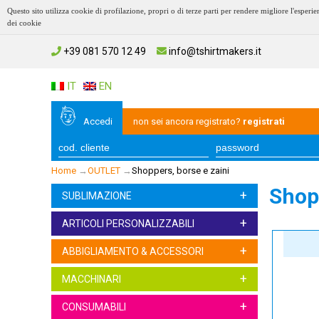
Questo sito utilizza cookie di profilazione, propri o di terze parti per rendere migliore l'esp
dei cookie
+39 081 570 12 49
info@tshirtmakers.it
IT
EN
Accedi
non sei ancora registrato?
registrati
Home
→
OUTLET
→
Shoppers, borse e zaini
Shopp
+
SUBLIMAZIONE
+
ARTICOLI PERSONALIZZABILI
+
ABBIGLIAMENTO & ACCESSORI
+
MACCHINARI
+
CONSUMABILI