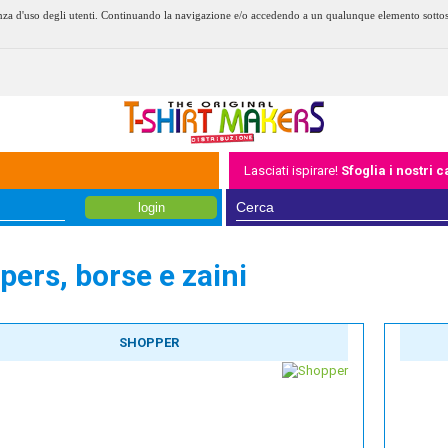
erienza d'uso degli utenti. Continuando la navigazione e/o accedendo a un qualunque elemento sotto
Lasciati ispirare!
Sfoglia i nostri 
login
ers, borse e zaini
SHOPPER