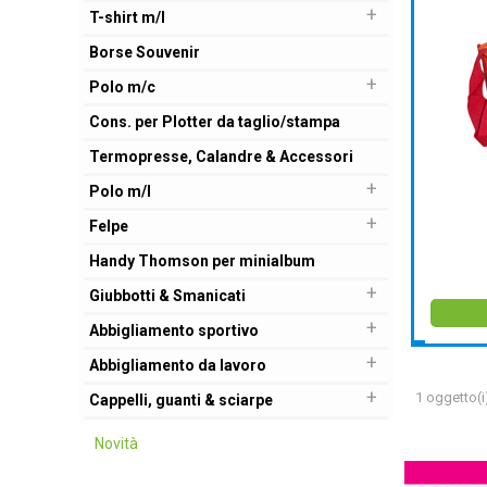
+
T-shirt m/l
Borse Souvenir
+
Polo m/c
Cons. per Plotter da taglio/stampa
Termopresse, Calandre & Accessori
+
Polo m/l
+
Felpe
Handy Thomson per minialbum
+
Giubbotti & Smanicati
+
Abbigliamento sportivo
+
Abbigliamento da lavoro
+
1 oggetto(i
Cappelli, guanti & sciarpe
Novità