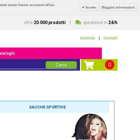
stante questo banner acconsenti all'uso
Accetto
Maggiori informazioni
oltre
20.000 prodotti
spedizioni in
24/h
Azienda
|
Contatti
cataloghi
0
Cerca
SACCHE SPORTIVE