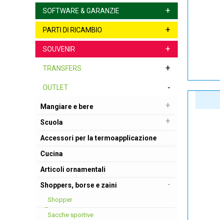
+
SOFTWARE & GARANZIE
+
PARTI DI RICAMBIO
+
SOUVENIR
+
TRANSFERS
-
OUTLET
+
Mangiare e bere
+
Scuola
Accessori per la termoapplicazione
Cucina
Articoli ornamentali
-
Shoppers, borse e zaini
Shopper
Sacche sportive