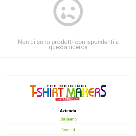
Non ci sono prodotti corrispondenti a
questa ricerca
Azienda
Chi siamo
Contatti