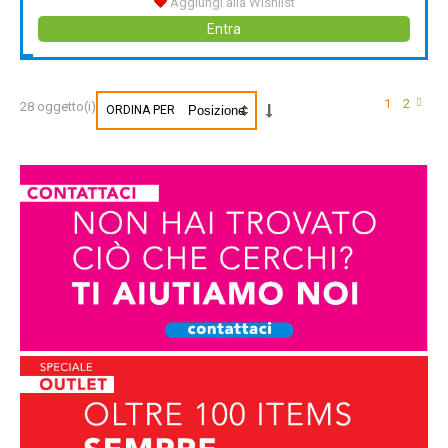
Aggiungi alla Wishlist
Entra
1
2
28 oggetto(i)
ORDINA PER