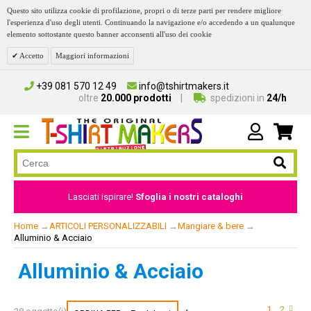
Questo sito utilizza cookie di profilazione, propri o di terze parti per rendere migliore
l'esperienza d'uso degli utenti. Continuando la navigazione e/o accedendo a un qualunque
elemento sottostante questo banner acconsenti all'uso dei cookie
Accetto
Maggiori informazioni
+39 081 570 12 49
info@tshirtmakers.it
oltre
20.000 prodotti
spedizioni in
24/h
Lasciati ispirare!
Sfoglia i nostri cataloghi
Home
→
ARTICOLI PERSONALIZZABILI
→
Mangiare & bere
→
Alluminio & Acciaio
Alluminio & Acciaio
1
2