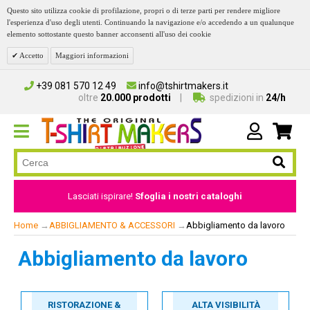
Questo sito utilizza cookie di profilazione, propri o di terze parti per rendere migliore
l'esperienza d'uso degli utenti. Continuando la navigazione e/o accedendo a un qualunque
elemento sottostante questo banner acconsenti all'uso dei cookie
Accetto
Maggiori informazioni
+39 081 570 12 49
info@tshirtmakers.it
oltre
20.000 prodotti
spedizioni in
24/h
Lasciati ispirare!
Sfoglia i nostri cataloghi
Home
→
ABBIGLIAMENTO & ACCESSORI
→
Abbigliamento da lavoro
Abbigliamento da lavoro
RISTORAZIONE &
ALTA VISIBILITÀ