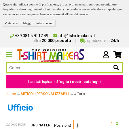
Questo sito utilizza cookie di profilazione, propri o di terze parti per rendere migliore
l'esperienza d'uso degli utenti. Continuando la navigazione e/o accedendo a un qualunque
elemento sottostante questo banner acconsenti all'uso dei cookie
Accetto
Maggiori informazioni
+39 081 570 12 49
info@tshirtmakers.it
oltre
20.000 prodotti
spedizioni in
24/h
Lasciati ispirare!
Sfoglia i nostri cataloghi
Home
→
ARTICOLI PERSONALIZZABILI
→
Ufficio
Ufficio
1
2
22 oggetto(i)
ORDINA PER