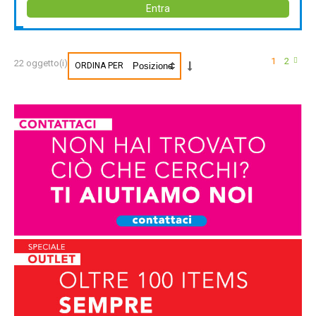
Entra
1
2
22 oggetto(i)
ORDINA PER